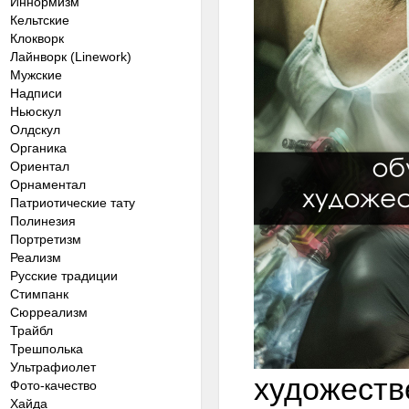
Иннормизм
Кельтские
Клокворк
Лайнворк (Linework)
Мужские
Надписи
Ньюскул
Олдскул
Органика
Ориентал
Орнаментал
Патриотические тату
Полинезия
Портретизм
Реализм
Русские традиции
Стимпанк
Сюрреализм
Трайбл
Трешполька
Ультрафиолет
художеств
Фото-качество
Хайда