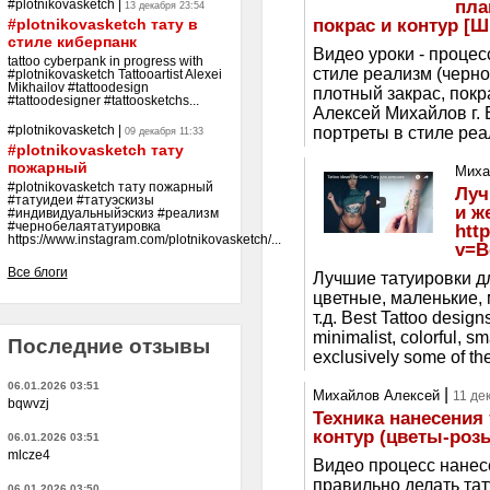
пла
#plotnikovasketch
|
13 декабря 23:54
покрас и контур [
#plotnikovasketch тату в
стиле киберпанк
Видео уроки - процес
tattoo cyberpank in progress with
стиле реализм (черно
#plotnikovasketch Tattooartist Alexei
Mikhailov #tattoodesign
плотный закрас, пок
#tattoodesigner #tattoosketchs...
Алексей Михайлов г. 
портреты в стиле реа
#plotnikovasketch
|
09 декабря 11:33
#plotnikovasketch тату
пожарный
Миха
#plotnikovasketch тату пожарный
Луч
#татуидеи #татуэскизы
и ж
#индивидуальныйэскиз #реализм
#чернобелаятатуировка
htt
https://www.instagram.com/plotnikovasketch/...
v=B
Все блоги
Лучшие татуировки дл
цветные, маленькие,
т.д. Best Tattoo design
minimalist, colorful, sm
Последние отзывы
exclusively some of the 
06.01.2026 03:51
|
Михайлов Алексей
11 де
bqwvzj
Техника нанесения 
контур (цветы-розы
06.01.2026 03:51
mlcze4
Видео процесс нанесе
правильно делать тат
06.01.2026 03:50