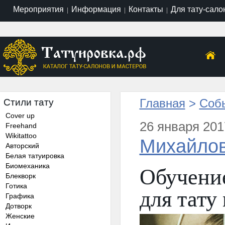
Мероприятия
Информация
Контакты
Для тату-сало
|
|
|
Главная
>
Собы
Стили тату
Cover up
26 января 201
Freehand
Wikitattoo
Михайлов
Авторский
Белая татуировка
Обучение
Биомеханика
Блекворк
Готика
для тату
Графика
Дотворк
Женские