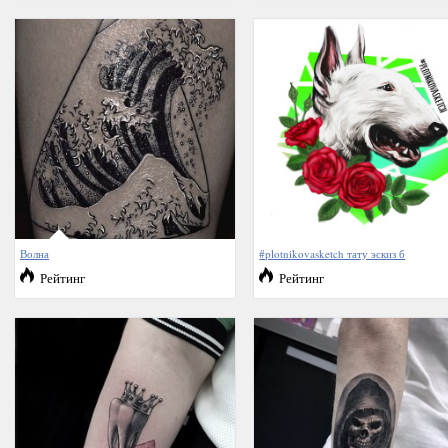
Волна
#plotnikovasketch тату эскиз б
Рейтинг
Рейтинг