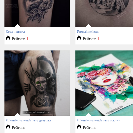
Сова и цветы
Горный пейзаж
1
1
Рейтинг
Рейтинг
#plotnikovasketch тату девушка
#plotnikovasketch тату эскиз н
Рейтинг
Рейтинг