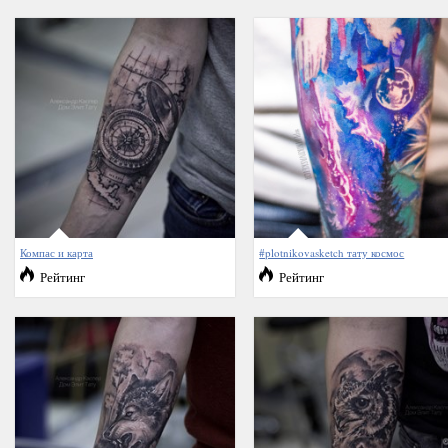
Компас и карта
#plotnikovasketch тату космос
Рейтинг
Рейтинг