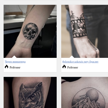
Череп миниатюра
#plotnikovasketch тату браслет
Рейтинг
Рейтинг