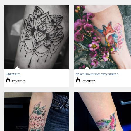
Орнамент
#plotnikovasketch тату эскиз л
Рейтинг
Рейтинг