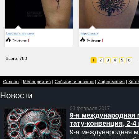
Веточка с ягодами
Чертополох
1
1
Рейтинг
Рейтинг
Всего: 783
1
2
3
4
5
6
Салоны
|
Мероприятия
|
События и новости
|
Информация
|
Конт
Новости
03 февраля 2017
9-я международная 
тату-конвенция, 2-4
9-я международная мо