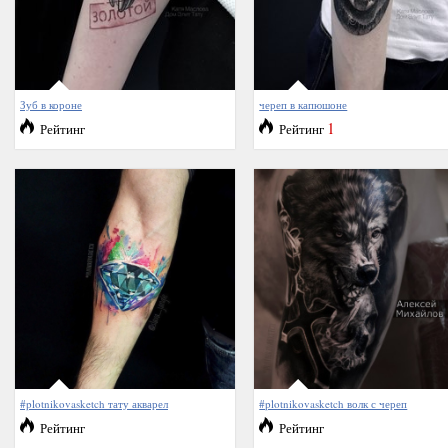
Зуб в короне
череп в капюшоне
1
Рейтинг
Рейтинг
#plotnikovasketch тату акварел
#plotnikovasketch волк с череп
Рейтинг
Рейтинг