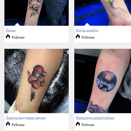
Пионы
Птичка колибри
Рейтинг
Рейтинг
Планеты воздушные шарики
Миниатюра зимний пейзаж
Рейтинг
Рейтинг