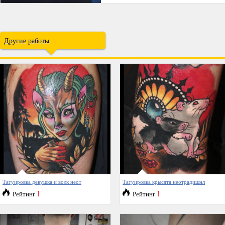
Другие работы
Татуировка девушка и волк неот
Татуировка крысята неотрадишнл
1
1
Рейтинг
Рейтинг