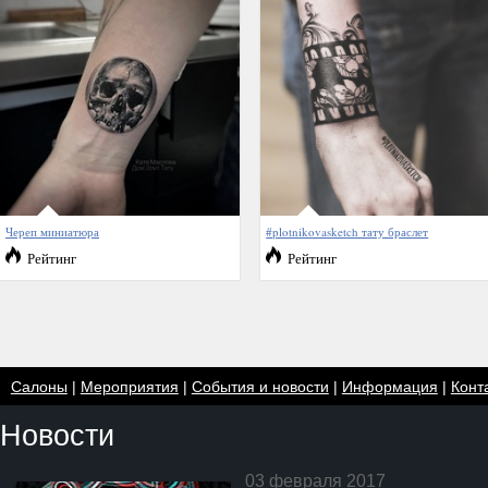
Череп миниатюра
#plotnikovasketch тату браслет
Рейтинг
Рейтинг
Салоны
|
Мероприятия
|
События и новости
|
Информация
|
Конт
Новости
03 февраля 2017