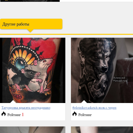
Другие работы
Татуировка крысята неотрадишнл
#plotnikovasketch волк с череп
1
Рейтинг
Рейтинг