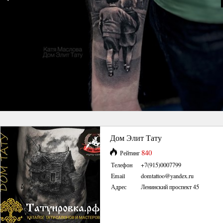
Дом Элит Тату
840
Рейтинг
Телефон
+7(915)0007799
Email
domtattoo@yandex.ru
Адрес
Ленинский проспект 45