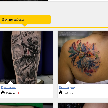
Другие работы
Крестоносец
Лиса - индеец
1
Рейтинг
Рейтинг