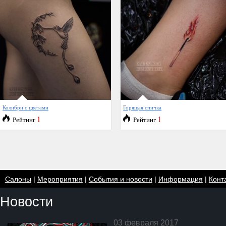
Колибри с цветами
Горящая спичка
1
1
Рейтинг
Рейтинг
Салоны
|
Мероприятия
|
События и новости
|
Информация
|
Конт
Новости
03 февраля 2017