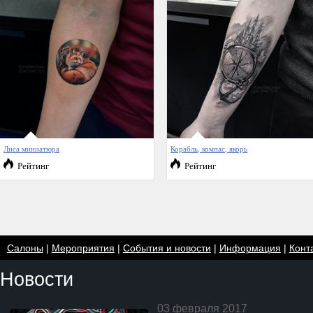
Лиса миниатюра
Корабль, компас, якорь
Рейтинг
Рейтинг
Салоны
|
Мероприятия
|
События и новости
|
Информация
|
Конт
Новости
03 февраля 2017