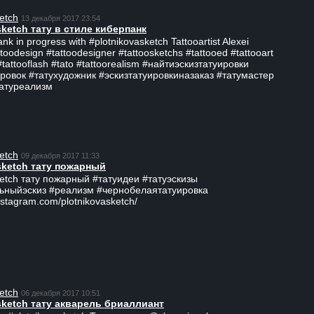
etch
13 декабря 2017 23:54
sketch тату в стиле киберпанк
ank in progress with #plotnikovasketch Tattooartist Alexei
ttoodesign #tattoodesigner #tattoosketchs #tattooed #tattooart
#tattooflash #tato #tattoorealism #найтиэскизтатуировки
ровок #татухудожник #эскизтатуировкиназаказ #татумастер
татуреализм
etch
09 декабря 2017 11:33
sketch тату пожарный
ketch тату пожарный #татуидеи #татуэскизы
ьныйэскиз #реализм #чернобелаятатуировка
nstagram.com/plotnikovasketch/
etch
06 декабря 2017 10:51
sketch тату акварель бриаллиант