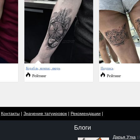
Корабль, компас, якорь
Надпись
Рейтинг
Рейтинг
|
Контакты
|
Значение татуировок
|
Рекомендации
|
Блоги
Дарья Утка
1