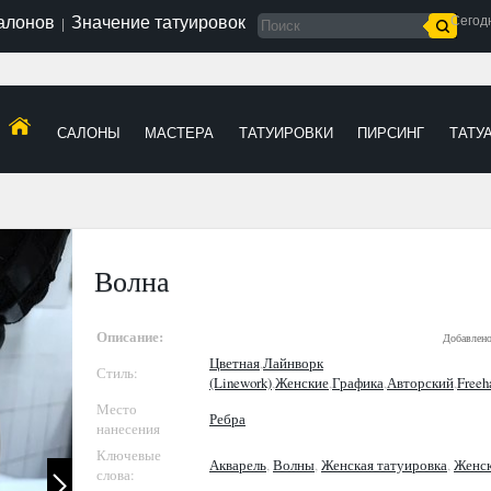
салонов
Значение татуировок
Сегод
|
САЛОНЫ
МАСТЕРА
ТАТУИРОВКИ
ПИРСИНГ
ТАТУ
Волна
Описание:
Добавлен
Цветная
,
Лайнворк
Стиль:
(Linework)
,
Женские
,
Графика
,
Авторский
,
Freeh
Место
Ребра
нанесения
Ключевые
Акварель
,
Волны
,
Женская татуировка
,
Женс
слова: