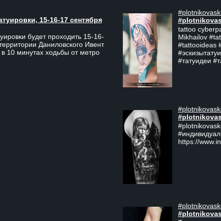
#plotnikovask
атуировки, 15-16-17 сентября
#plotnikova
tattoo cyberp
уировки будет проходить 15-16-
Mikhailov #ta
 территории Даниловского Ивент
#tattooideas 
 в 10 минутах ходьбы от метро
#эскизытатуи
#татуидеи #
#plotnikovask
#plotnikova
#plotnikovas
#индивидуал
https://www.i
#plotnikovask
#plotnikova