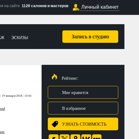
ня на сайте
1128 салонов и мастеров
Личный кабинет
Запись в студию
АЖ
ЭСКИЗЫ
Рейтинг:
Мне нравится
19 января 2018 - 15:01
о:
В избранное
and
УЗНАТЬ СТОИМОСТЬ
кие