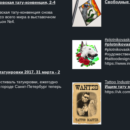
Свободные 
вская тату-конвенция, 2-4
ская тату-конвенция снова
со всего мира в выставочном
льон №4.
#plotnikovask
#plotnikova
#plotnikovas
#художестве
#tattoodesign
https://www.i
туировки 2017. 31 марта - 2
Tattoo Indust
тиваль татуировки, ежегодно
Ищим тату 
 городе Санкт-Петербург теперь
https://vk.com