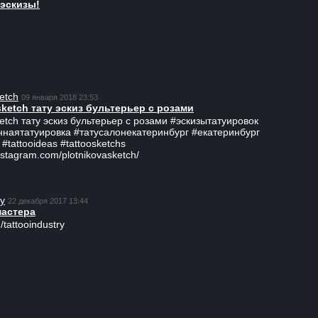
эскизы!
etch
09 января 2018 23:53
sketch тату эскиз бультерьер с розами
ketch тату эскиз бультерьер с розами #эскизытатуировок
ннаятатуировка #татусалонекатеринбург #екатеринбург
 #tattooideas #tattoosketchs
nstagram.com/plotnikovasketch/
ry
22 декабря 2017 13:44
мастера
/tattooindustry