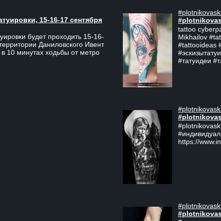
#plotnikovask
атуировки, 15-16-17 сентября
#plotnikova
tattoo cyberp
уировки будет проходить 15-16-
Mikhailov #ta
 территории Даниловского Ивент
#tattooideas 
 в 10 минутах ходьбы от метро
#эскизытатуи
#татуидеи #
#plotnikovask
#plotnikova
#plotnikovas
#индивидуал
https://www.i
#plotnikovask
#plotnikova