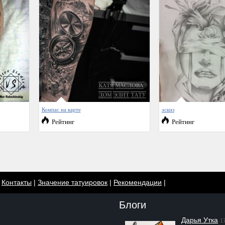
Компас на карте
эскиз
Рейтинг
Рейтинг
|
Контакты
|
Значение татуировок
|
Рекомендации
|
Блоги
Дарья Утка
1