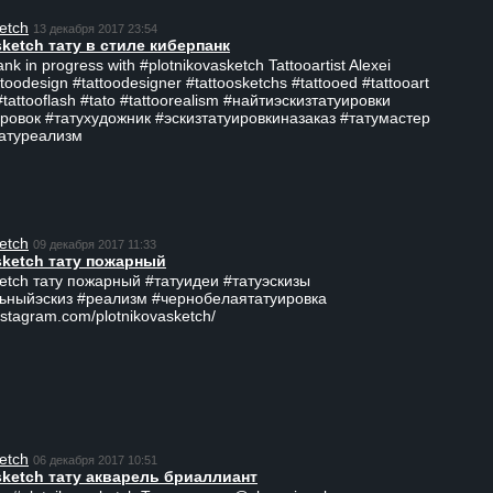
etch
13 декабря 2017 23:54
sketch тату в стиле киберпанк
ank in progress with #plotnikovasketch Tattooartist Alexei
ttoodesign #tattoodesigner #tattoosketchs #tattooed #tattooart
#tattooflash #tato #tattoorealism #найтиэскизтатуировки
ровок #татухудожник #эскизтатуировкиназаказ #татумастер
татуреализм
etch
09 декабря 2017 11:33
sketch тату пожарный
ketch тату пожарный #татуидеи #татуэскизы
ьныйэскиз #реализм #чернобелаятатуировка
nstagram.com/plotnikovasketch/
etch
06 декабря 2017 10:51
sketch тату акварель бриаллиант