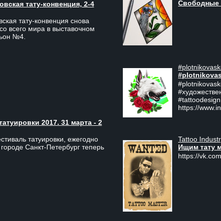
Свободные 
вская тату-конвенция, 2-4
ская тату-конвенция снова
со всего мира в выставочном
льон №4.
#plotnikovask
#plotnikova
#plotnikovas
#художестве
#tattoodesign
https://www.i
туировки 2017. 31 марта - 2
Tattoo Indust
тиваль татуировки, ежегодно
Ищим тату 
 городе Санкт-Петербург теперь
https://vk.com