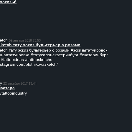
эскизы!
etch
09 января 2018 23:53
sketch тату эскиз бультерьер с розами
ketch тату эскиз бультерьер с розами #эскизытатуировок
ннаятатуировка #татусалонекатеринбург #екатеринбург
 #tattooideas #tattoosketchs
nstagram.com/plotnikovasketch/
ry
22 декабря 2017 13:44
мастера
/tattooindustry