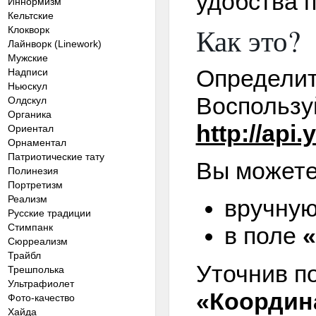
удобства п
Иннормизм
Кельтские
Как это?
Клокворк
Лайнворк (Linework)
Мужские
Определит
Надписи
Ньюскул
Воспользу
Олдскул
Органика
http://api
Ориентал
Орнаментал
Патриотические тату
Вы можете
Полинезия
Портретизм
Реализм
вручную
Русские традиции
Стимпанк
в поле
«
Сюрреализм
Трайбл
Уточнив п
Трешполька
Ультрафиолет
«Координ
Фото-качество
Хайда