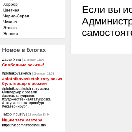
Хоррор
Если вы и
Цветная
Черно-Серая
Администр
Чикано
Этника
самостоят
Япония
Новое в блогах
Дарья Утка
|
17 января 15:00
Свободные эскизы!
#plotnikovasketch
|
09 января 23:53
#plotnikovasketch тату эскиз
бультерьер с розами
#plotnikovasketch тату эскиз
бультерьер с розами
#эскизытатуировок
#художественнаятатуировка
#татусалонекатеринбург
#екатеринбург...
Tattoo Industry
|
22 декабря 13:44
Ищим тату мастера
https://vk.com/tattooindustry