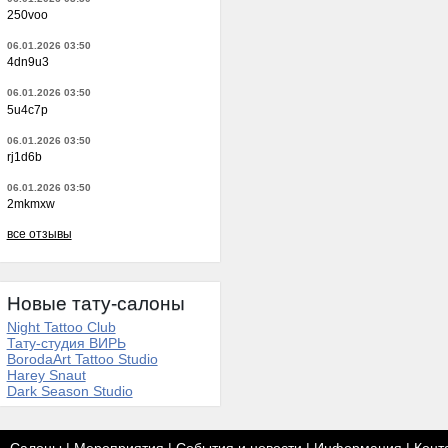
250voo
06.01.2026 03:50
4dn9u3
06.01.2026 03:50
5u4c7p
06.01.2026 03:50
rj1d6b
06.01.2026 03:50
2mkmxw
все отзывы
Новые тату-салоны
Night Tattoo Club
Тату-студия ВИРЬ
BorodaArt Tattoo Studio
Harey Snaut
Dark Season Studio
Салоны
|
Мероприятия
|
События и новости
|
Информация
|
Конт