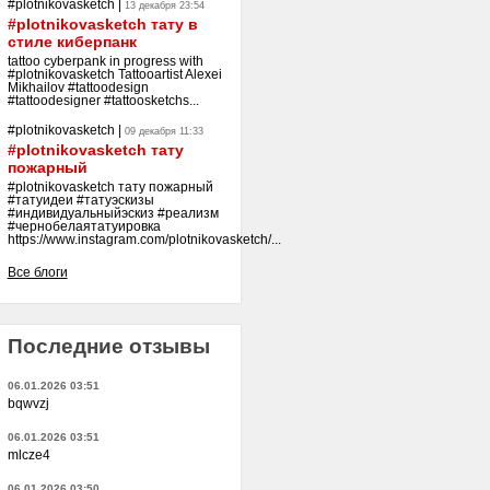
#plotnikovasketch
|
13 декабря 23:54
#plotnikovasketch тату в
стиле киберпанк
tattoo cyberpank in progress with
#plotnikovasketch Tattooartist Alexei
Mikhailov #tattoodesign
#tattoodesigner #tattoosketchs...
#plotnikovasketch
|
09 декабря 11:33
#plotnikovasketch тату
пожарный
#plotnikovasketch тату пожарный
#татуидеи #татуэскизы
#индивидуальныйэскиз #реализм
#чернобелаятатуировка
https://www.instagram.com/plotnikovasketch/...
Все блоги
Последние отзывы
06.01.2026 03:51
bqwvzj
06.01.2026 03:51
mlcze4
06.01.2026 03:50