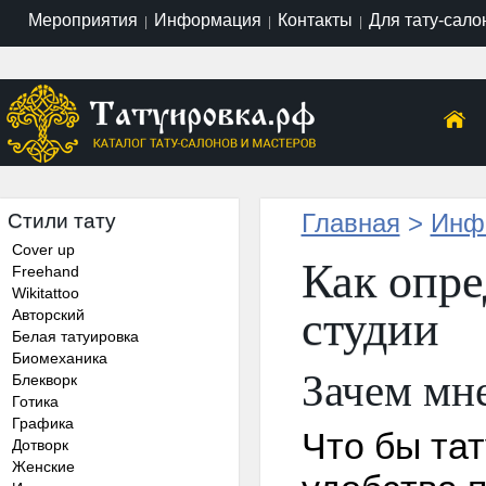
Мероприятия
Информация
Контакты
Для тату-сало
|
|
|
Главная
>
Инф
Стили тату
Cover up
Как опре
Freehand
Wikitattoo
студии
Авторский
Белая татуировка
Биомеханика
Зачем мне
Блекворк
Готика
Графика
Что
бы тат
Дотворк
Женские