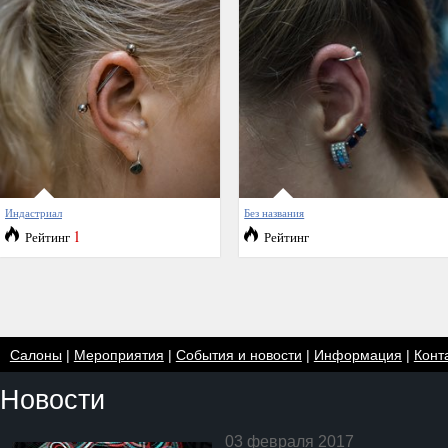
Индастриал
Без названия
1
Рейтинг
Рейтинг
Салоны
|
Мероприятия
|
События и новости
|
Информация
|
Конт
Новости
03 февраля 2017