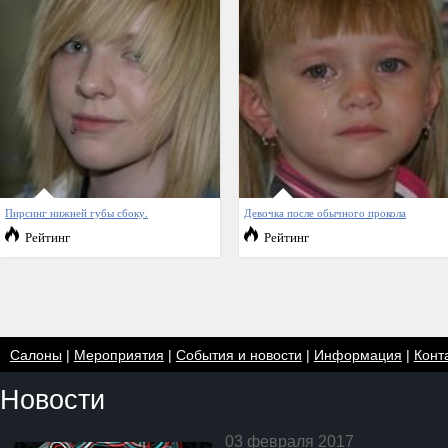
Пирсинг нижней губы сбоку.
Девочка после обычного прокола
Рейтинг
Рейтинг
Салоны
|
Мероприятия
|
События и новости
|
Информация
|
Конт
Новости
03 февраля 2017