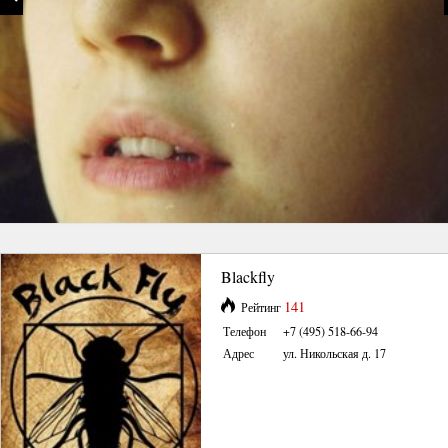
Blackfly
141
Рейтинг
Телефон
+7 (495) 518-66-94
Адрес
ул. Никольская д. 17