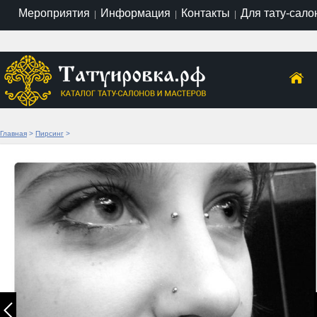
Мероприятия
Информация
Контакты
Для тату-сало
|
|
|
Главная
>
Пирсинг
>