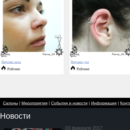
Пирсинг носа
Пирсинг уха
Рейтинг
Рейтинг
Салоны
|
Мероприятия
|
События и новости
|
Информация
|
Конт
Новости
03 февраля 2017