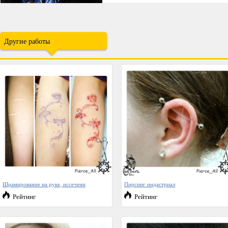
Другие работы
Шрамирование на руке, иссечени
Пирсинг индастриал
Рейтинг
Рейтинг