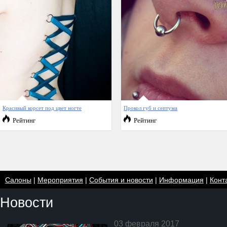
Красивый корсет под цвет ногте
Прокол губ и септума
Рейтинг
Рейтинг
Салоны
|
Мероприятия
|
События и новости
|
Информация
|
Конт
Новости
03 февраля 2017