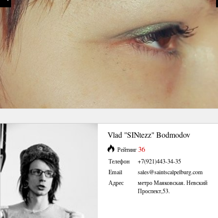
Vlad "SINtezz" Bodmodov
36
Рейтинг
Телефон
+7(921)443-34-35
Email
sales@saintscalpelburg.com
Адрес
метро Маяковская. Невский
Проспект,53.