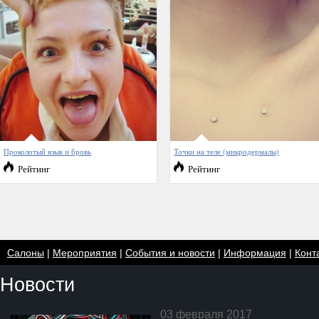
Проколотый язык и бровь
Точки на теле (микродермалы)
Рейтинг
Рейтинг
Салоны
|
Мероприятия
|
События и новости
|
Информация
|
Конт
Новости
03 февраля 2017