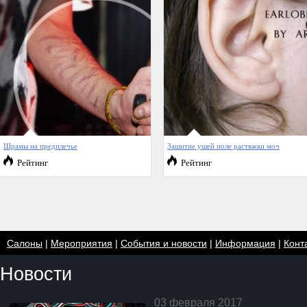
Шрамы на предплечье
Зашитие ушей поле растяжки моч
Рейтинг
Рейтинг
Салоны
|
Мероприятия
|
События и новости
|
Информация
|
Конт
Новости
03 февраля 2017