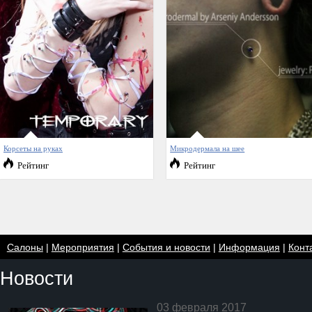
Корсеты на руках
Микродермала на шее
Рейтинг
Рейтинг
Салоны
|
Мероприятия
|
События и новости
|
Информация
|
Конт
Новости
03 февраля 2017