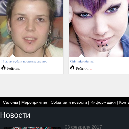
Нижняя губа и прокол крыла нос
Chin microdermal
1
Рейтинг
Рейтинг
Салоны
|
Мероприятия
|
События и новости
|
Информация
|
Конт
Новости
03 февраля 2017