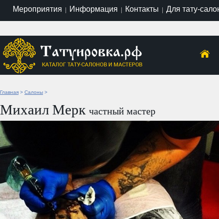
Мероприятия
Информация
Контакты
Для тату-сало
|
|
|
Главная
>
Салоны
>
Михаил Мерк
частный мастер