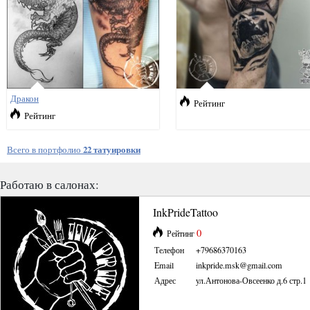
Дракон
Рейтинг
Рейтинг
Всего в портфолио
22 татуировки
Работаю в салонах:
InkPrideTattoo
0
Рейтинг
Телефон
+79686370163
Email
inkpride.msk@gmail.com
Адрес
ул.Антонова-Овсеенко д.6 стр.1