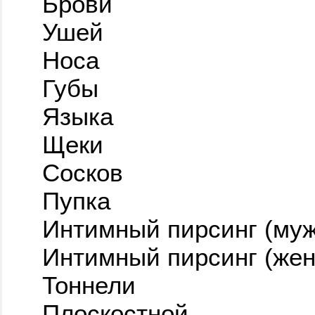
Брови
Ушей
Носа
Губы
Языка
Щеки
Сосков
Пупка
Интимный пирсинг (муж
Интимный пирсинг (жен
Тоннели
Плоскостной