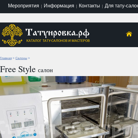
Мероприятия
Информация
Контакты
Для тату-сало
|
|
|
Главная
>
Салоны
>
Free Style
салон