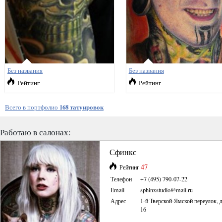
Без названия
Без названия
Рейтинг
Рейтинг
Всего в портфолио
168 татуировок
Работаю в салонах:
Сфинкс
47
Рейтинг
Телефон
+7 (495) 790-07-22
Email
sphinxstudio@mail.ru
Адрес
1-й Тверской-Ямской переулок, 
16