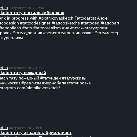
etch
13 декабря 2017 23:54
sketch тату в стиле киберпанк
ank in progress with #plotnikovasketch Tattooartist Alexei
ttoodesign #tattoodesigner #tattoosketchs #tattooed #tattooart
#tattooflash #tato #tattoorealism #найтиэскизтатуировки
ровок #татухудожник #эскизтатуировкиназаказ #татумастер
татуреализм
etch
09 декабря 2017 11:33
sketch тату пожарный
ketch тату пожарный #татуидеи #татуэскизы
ьныйэскиз #реализм #чернобелаятатуировка
nstagram.com/plotnikovasketch/
etch
06 декабря 2017 10:51
sketch тату акварель бриаллиант