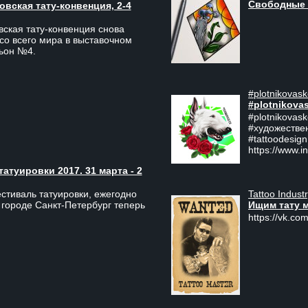
Свободные 
вская тату-конвенция, 2-4
ская тату-конвенция снова
со всего мира в выставочном
льон №4.
#plotnikovask
#plotnikova
#plotnikovas
#художестве
#tattoodesign
https://www.i
туировки 2017. 31 марта - 2
Tattoo Indust
тиваль татуировки, ежегодно
Ищим тату 
 городе Санкт-Петербург теперь
https://vk.com