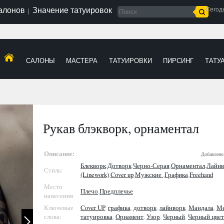
салонов
Значение татуировок
Сегод
|
САЛОНЫ
МАСТЕРА
ТАТУИРОВКИ
ПИРСИНГ
ТАТУ
Рукав блэкворк, орнаментал
Описание:
Добавлено
Блекворк
,
Дотворк
,
Черно-Серая
,
Орнаментал
,
Лайнв
Стиль:
(Linework)
,
Cover up
,
Мужские
,
Графика
,
Freehand
Место
Плечо
,
Предплечье
нанесения
Ключевые
Cover UP
,
графика
,
дотворк
,
лайнворк
,
Мандала
,
Ме
слова:
татуировка
,
Орнамент
,
Узор
,
Черный
,
Черный цвет