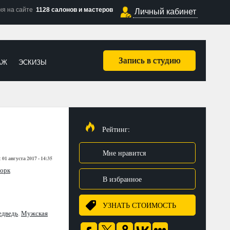
ня на сайте
1128 салонов и мастеров
Личный кабинет
Запись в студию
АЖ
ЭСКИЗЫ
Рейтинг:
Мне нравится
01 августа 2017 - 14:35
:
орк
В избранное
УЗНАТЬ СТОИМОСТЬ
дведь
,
Мужская