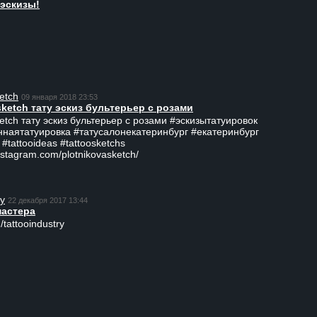
эскизы!
etch
09 января 2018 23:53
sketch тату эскиз бультерьер с розами
ketch тату эскиз бультерьер с розами #эскизытатуировок
ннаятатуировка #татусалонекатеринбург #екатеринбург
 #tattooideas #tattoosketchs
nstagram.com/plotnikovasketch/
ry
22 декабря 2017 13:44
мастера
/tattooindustry