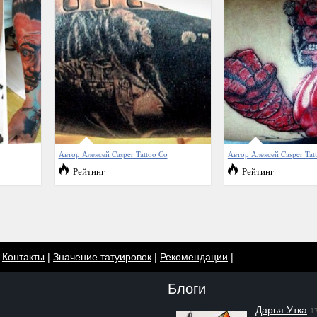
Автор Алексей Casper Tattoo Co
Автор Алексей Casper Tat
Рейтинг
Рейтинг
|
Контакты
|
Значение татуировок
|
Рекомендации
|
Блоги
Дарья Утка
1