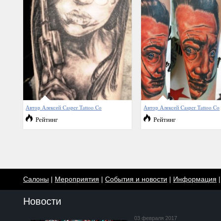
Автор Алексей Casper Tattoo Co
Автор Алексей Casper Tattoo Co
Рейтинг
Рейтинг
Салоны
|
Мероприятия
|
События и новости
|
Информация
Новости
03 февраля 2017