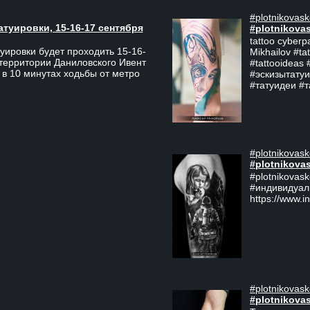
#plotnikovask
атуировки, 15-16-17 сентября
#plotnikova
tattoo cyberp
уировки будет проходить 15-16-
Mikhailov #ta
 территории Даниловского Ивент
#tattooideas 
 в 10 минутах ходьбы от метро
#эскизытатуи
#татуидеи #
#plotnikovask
#plotnikova
#plotnikovas
#индивидуал
https://www.i
#plotnikovask
#plotnikova