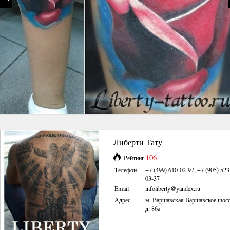
Либерти Тату
106
Рейтинг
Телефон
+7 (499) 610-02-97, +7 (905) 523
03-37
Email
infoliberty@yandex.ru
Адрес
м. Варшавская Варшавское шос
д. 86а