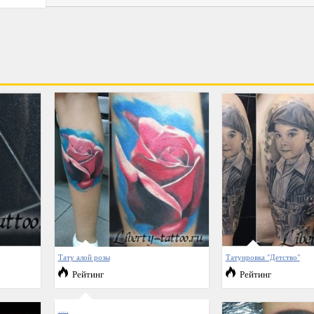
Тату алой розы
Татуировка "Детство"
Рейтинг
Рейтинг
.....