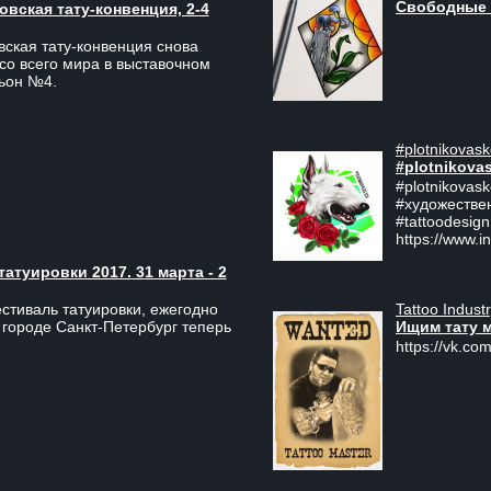
Свободные 
вская тату-конвенция, 2-4
ская тату-конвенция снова
со всего мира в выставочном
льон №4.
#plotnikovask
#plotnikova
#plotnikovas
#художестве
#tattoodesign
https://www.i
туировки 2017. 31 марта - 2
Tattoo Indust
тиваль татуировки, ежегодно
Ищим тату 
 городе Санкт-Петербург теперь
https://vk.com