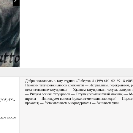
Добро пожаловать в тату студию «Либерти» 8 (499) 610−02−97 : 8 (9
Наносим татуировки любой сложности — Исправляем, перекрываем, р
некачественные татуировки. — Удаляем татуировки и татуаж, лазером
— Рисуем эскизы татуировок — Татуаж (перманентный макияж) — М
шрамы — Имитируем волосы (трихопигментация алопеции) — Пирсин
(905) 523-
проколы) — Устанавливаем микродермалы — Зашиваем уши
ское шоссе