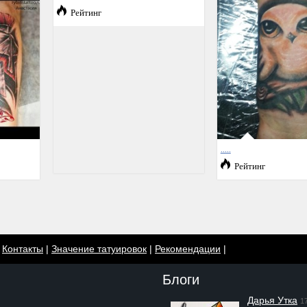
Рейтинг
.....
Рейтинг
|
Контакты
|
Значение татуировок
|
Рекомендации
|
Блоги
Дарья Утка
1