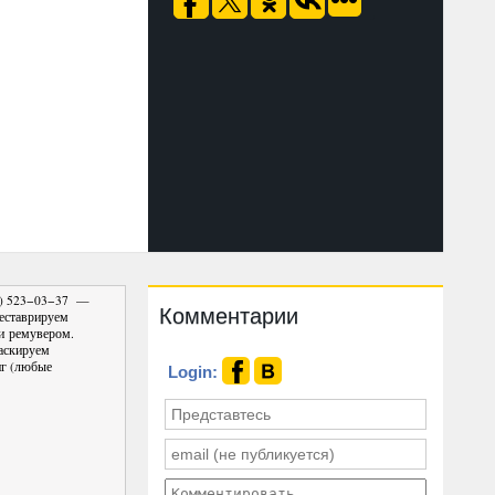
05) 523−03−37 —
Комментарии
еставрируем
 и ремувером.
аскируем
г (любые
Login: