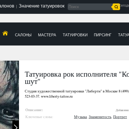
салонов
Значение татуировок
Сегод
|
САЛОНЫ
МАСТЕРА
ТАТУИРОВКИ
ПИРСИНГ
ТАТУ
Татуировка рок исполнителя "К
шут"
Студия художественной татуировки "Либерти" в Москве 8 (499) 79
523-03-37. www.liberty-tattoo.ru
Описание:
Добавлено
Ключевые слова:
Музыка
,
Знаменитость
,
Портрет