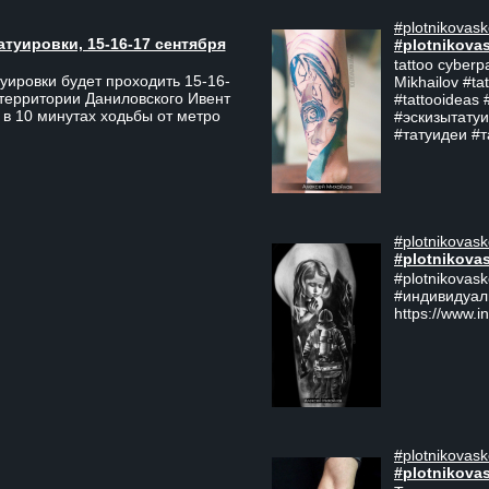
#plotnikovask
атуировки, 15-16-17 сентября
#plotnikova
tattoo cyberp
уировки будет проходить 15-16-
Mikhailov #ta
 территории Даниловского Ивент
#tattooideas 
 в 10 минутах ходьбы от метро
#эскизытатуи
#татуидеи #
#plotnikovask
#plotnikova
#plotnikovas
#индивидуал
https://www.i
#plotnikovask
#plotnikova