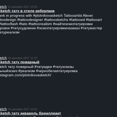
etch
13 декабря 2017 23:54
sketch тату в стиле киберпанк
ank in progress with #plotnikovasketch Tattooartist Alexei
ttoodesign #tattoodesigner #tattoosketchs #tattooed #tattooart
#tattooflash #tato #tattoorealism #найтиэскизтатуировки
ровок #татухудожник #эскизтатуировкиназаказ #татумастер
татуреализм
etch
09 декабря 2017 11:33
sketch тату пожарный
ketch тату пожарный #татуидеи #татуэскизы
ьныйэскиз #реализм #чернобелаятатуировка
nstagram.com/plotnikovasketch/
etch
06 декабря 2017 10:51
sketch тату акварель бриаллиант