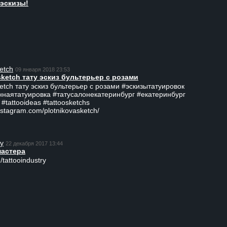
эскизы!
etch
09 января 2018 23:53
sketch тату эскиз бультерьер с розами
ketch тату эскиз бультерьер с розами #эскизытатуировок
ннаятатуировка #татусалонекатеринбург #екатеринбург
 #tattooideas #tattoosketchs
nstagram.com/plotnikovasketch/
ry
22 декабря 2017 13:44
мастера
/tattooindustry