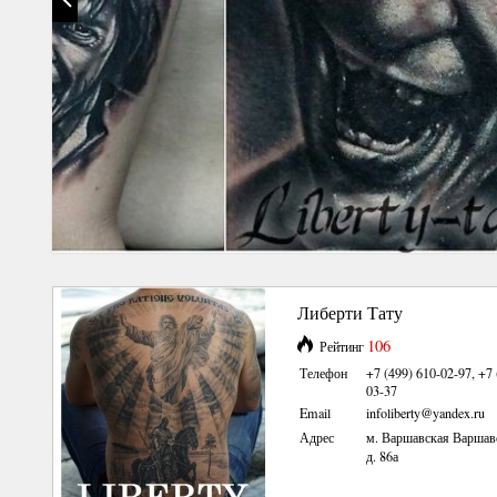
Либерти Тату
106
Рейтинг
Телефон
+7 (499) 610-02-97, +7 
03-37
Email
infoliberty@yandex.ru
Адрес
м. Варшавская Варшав
д. 86а