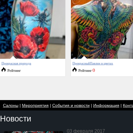
Прекрасная природа
ПрекрасныйПавлин в цветах
0
Рейтинг
Рейтинг
Салоны
|
Мероприятия
|
События и новости
|
Информация
|
Конт
Новости
03 февраля 2017