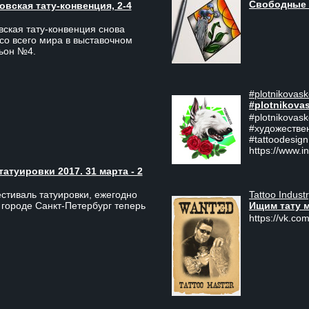
Свободные 
вская тату-конвенция, 2-4
ская тату-конвенция снова
со всего мира в выставочном
льон №4.
#plotnikovask
#plotnikova
#plotnikovas
#художестве
#tattoodesign
https://www.i
туировки 2017. 31 марта - 2
Tattoo Indust
тиваль татуировки, ежегодно
Ищим тату 
 городе Санкт-Петербург теперь
https://vk.com