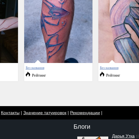
Без названия
Без названия
Рейтинг
Рейтинг
|
Контакты
|
Значение татуировок
|
Рекомендации
|
Блоги
Дарья Утка
1