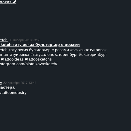
эскизы!
etch
09 января 2018 23:53
sketch тату эскиз бультерьер с розами
ketch тату эскиз бультерьер с розами #эскизытатуировок
ннаятатуировка #татусалонекатеринбург #екатеринбург
 #tattooideas #tattoosketchs
nstagram.com/plotnikovasketch/
ry
22 декабря 2017 13:44
мастера
/tattooindustry