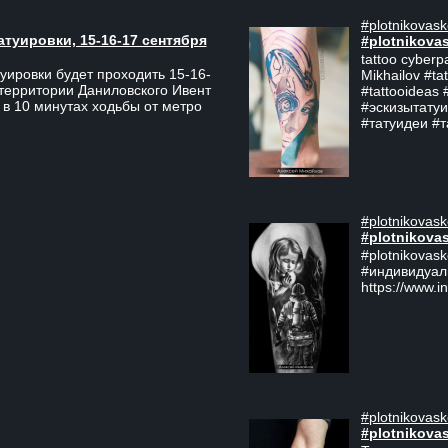
#plotnikovask
атуировки, 15-16-17 сентября
#plotnikova
tattoo cyberp
уировки будет проходить 15-16-
Mikhailov #ta
 территории Даниловского Ивент
#tattooideas 
 в 10 минутах ходьбы от метро
#эскизытатуи
#татуидеи #
#plotnikovask
#plotnikova
#plotnikovas
#индивидуал
https://www.i
#plotnikovask
#plotnikova