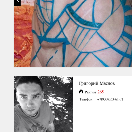
Григорий Маслов
265
Рейтинг
Телефон
+7(930)353-61-71