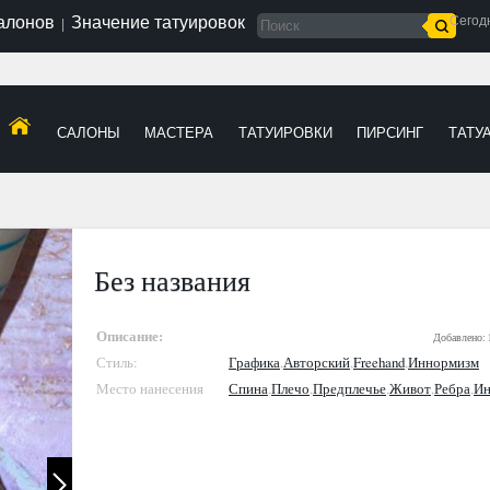
салонов
Значение татуировок
Сегод
|
САЛОНЫ
МАСТЕРА
ТАТУИРОВКИ
ПИРСИНГ
ТАТУ
Без названия
Описание:
Добавлено:
Стиль:
Графика
,
Авторский
,
Freehand
,
Иннормизм
Место нанесения
Спина
,
Плечо
,
Предплечье
,
Живот
,
Ребра
,
Ин