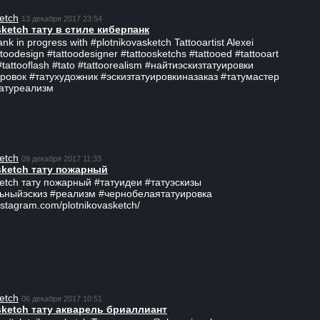
etch
13 декабря 2017 23:54
sketch тату в стиле киберпанк
ank in progress with #plotnikovasketch Tattooartist Alexei
ttoodesign #tattoodesigner #tattoosketchs #tattooed #tattooart
#tattooflash #tato #tattoorealism #найтиэскизтатуировки
ровок #татухудожник #эскизтатуировкиназаказ #татумастер
татуреализм
etch
09 декабря 2017 11:33
sketch тату пожарный
ketch тату пожарный #татуидеи #татуэскизы
ьныйэскиз #реализм #чернобелаятатуировка
nstagram.com/plotnikovasketch/
etch
06 декабря 2017 10:51
sketch тату акварель бриаллиант