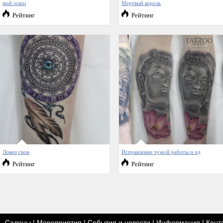
мой эскиз
Мертвый король
Рейтинг
Рейтинг
Ловец снов
Исправление чужой работы и од
Рейтинг
Рейтинг
Салоны
|
Мероприятия
|
События и новости
|
Информация
|
Конт