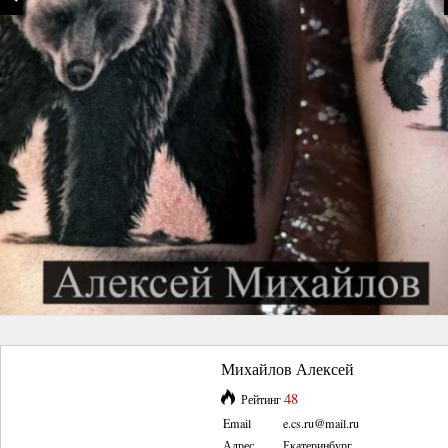
Михайлов Алексей
48
Рейтинг
Email
e.cs.ru@mail.ru
Адрес
Екатеринбург