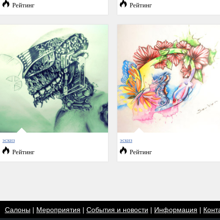
Рейтинг
Рейтинг
эскиз
эскиз
Рейтинг
Рейтинг
Салоны
|
Мероприятия
|
События и новости
|
Информация
|
Конт