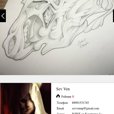
Sev Ven
6
Рейтинг
Телефон
89091531745
Email
sevvenup@gmail.com
Адрес
ВДНХ ул.Касаткина 1а