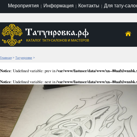
Мероприятия
Информация
Контакты
Для тату-сало
|
|
|
Главная
>
Татуировки
>
Notice
: Undefined variable: prev in
/var/www/fastuser/data/www/xn--80aafxlwnnbk.
Notice
: Undefined variable: next in
/var/www/fastuser/data/www/xn--80aafxlwnnbk.