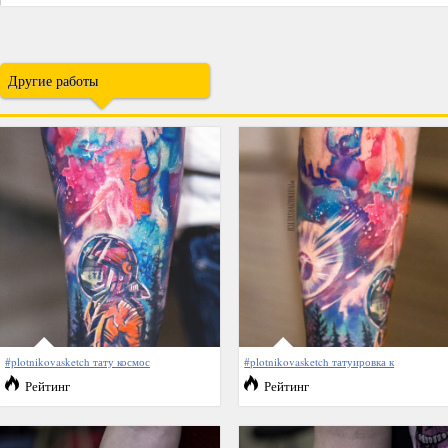
Другие работы
#plotnikovasketch тату космос
#plotnikovasketch татуировка к
Рейтинг
Рейтинг