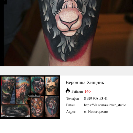
Вероника Хищник
146
Рейтинг
Телефон
8 929 908-53-41
Email
https://vk.com/raubtier_studio
Адрес
м. Новогиреево