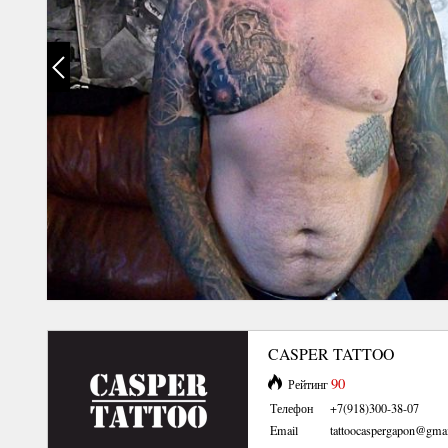
CASPER TATTOO
90
Рейтинг
Телефон
+7(918)300-38-07
Email
tattoocaspergapon@gma