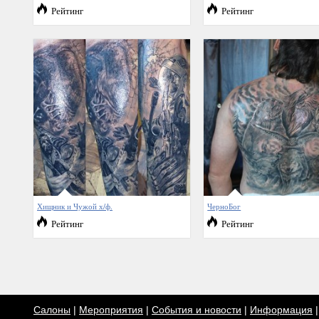
Рейтинг
Рейтинг
Хищник и Чужой х/ф.
ЧерноБог
Рейтинг
Рейтинг
Салоны
|
Мероприятия
|
События и новости
|
Информация