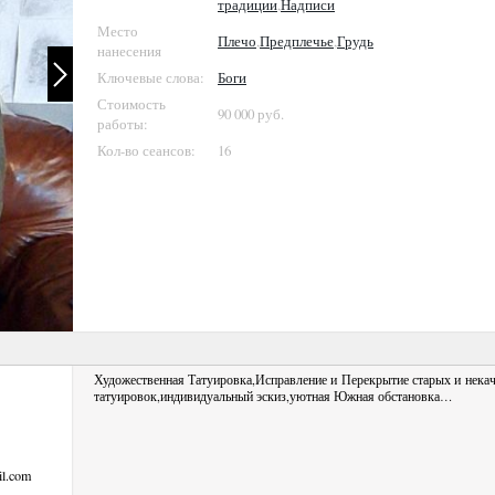
традиции
,
Надписи
Место
Плечо
,
Предплечье
,
Грудь
нанесения
Ключевые слова:
Боги
Стоимость
90 000 руб.
работы:
Кол-во сеансов:
16
Художественная Татуировка,Исправление и Перекрытие старых и нека
татуировок,индивидуальный эскиз,уютная Южная обстановка…
il.com