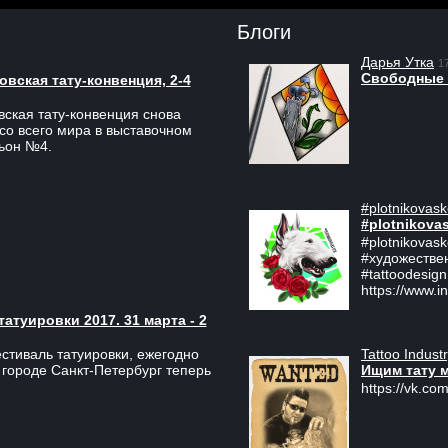
Блоги
Дарья Утка
1
Свободные 
вская тату-конвенция, 2-4
ская тату-конвенция снова
со всего мира в выставочном
льон №4.
#plotnikovask
#plotnikova
#plotnikovas
#художестве
#tattoodesign
https://www.i
туировки 2017. 31 марта - 2
Tattoo Indust
тиваль татуировки, ежегодно
Ищим тату 
 городе Санкт-Петербург теперь
https://vk.com