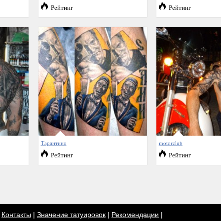
Рейтинг
Рейтинг
Тарантино
motorclub
Рейтинг
Рейтинг
|
Контакты
|
Значение татуировок
|
Рекомендации
|