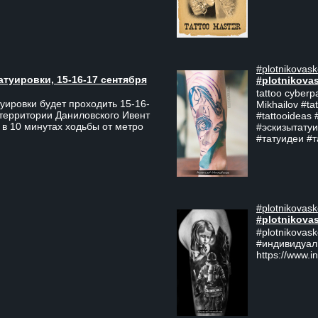
#plotnikovask
атуировки, 15-16-17 сентября
#plotnikova
tattoo cyberp
уировки будет проходить 15-16-
Mikhailov #ta
 территории Даниловского Ивент
#tattooideas 
 в 10 минутах ходьбы от метро
#эскизытатуи
#татуидеи #
#plotnikovask
#plotnikova
#plotnikovas
#индивидуал
https://www.i