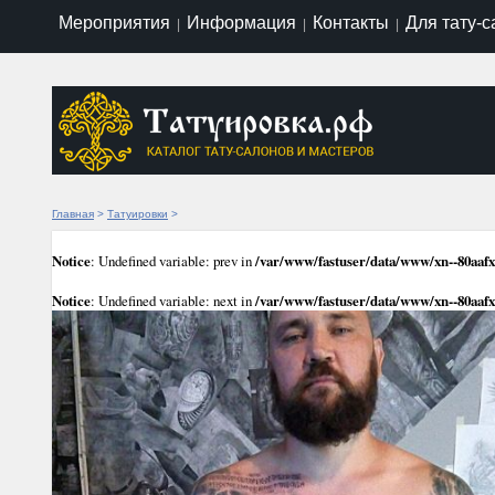
Мероприятия
Информация
Контакты
Для тату-
|
|
|
Главная
>
Татуировки
>
Notice
: Undefined variable: prev in
/var/www/fastuser/data/www/xn--80aaf
Notice
: Undefined variable: next in
/var/www/fastuser/data/www/xn--80aaf