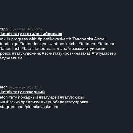
etch
13 декабря 2017 23:54
sketch тату в стиле киберпанк
ank in progress with #plotnikovasketch Tattooartist Alexei
ttoodesign #tattoodesigner #tattoosketchs #tattooed #tattooart
#tattooflash #tato #tattoorealism #найтиэскизтатуировки
ровок #татухудожник #эскизтатуировкиназаказ #татумастер
татуреализм
etch
09 декабря 2017 11:33
sketch тату пожарный
ketch тату пожарный #татуидеи #татуэскизы
ьныйэскиз #реализм #чернобелаятатуировка
nstagram.com/plotnikovasketch/