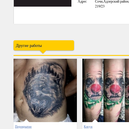
Адрес
Сочи,Адлерский район
219/23
Другие работы
Перекрытие
Клоун