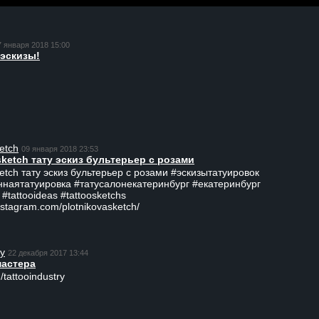
7 января 2018 15:00
эскизы!
etch
09 января 2018 23:53
sketch тату эскиз бультерьер с розами
ketch тату эскиз бультерьер с розами #эскизытатуировок
ннаятатуировка #татусалонекатеринбург #екатеринбург
 #tattooideas #tattoosketchs
nstagram.com/plotnikovasketch/
ry
22 декабря 2017 13:44
мастера
/tattooindustry