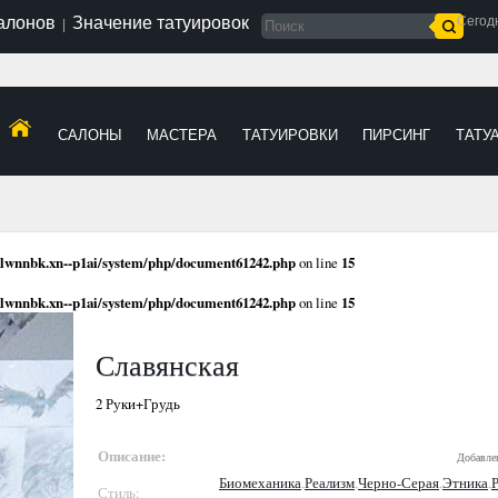
салонов
Значение татуировок
Сегод
|
САЛОНЫ
МАСТЕРА
ТАТУИРОВКИ
ПИРСИНГ
ТАТУ
xlwnnbk.xn--p1ai/system/php/document61242.php
on line
15
xlwnnbk.xn--p1ai/system/php/document61242.php
on line
15
Славянская
2 Руки+Грудь
Описание:
Добавле
Биомеханика
,
Реализм
,
Черно-Серая
,
Этника
,
Стиль: