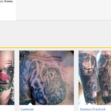
,ул.Ленина
Славянская
Хищник и Чужой х/ф.