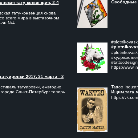
Свободные 
вская тату-конвенция, 2-4
ская тату-конвенция снова
со всего мира в выставочном
льон №4.
#plotnikovask
#plotnikova
#plotnikovas
#художестве
#tattoodesign
https://www.i
туировки 2017. 31 марта - 2
Tattoo Indust
тиваль татуировки, ежегодно
Ищим тату 
 городе Санкт-Петербург теперь
https://vk.com