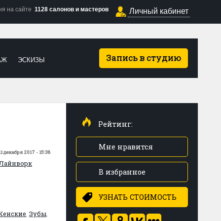
ня на сайте
1128 салонов и мастеров
Личный кабинет
Запись в студию
АЖ
ЭСКИЗЫ
Рейтинг:
Мне нравится
11 декабря 2017 - 15:38
Лайнворк
В избранное
УЗНАТЬ СТОИМОСТЬ
Женские
,
Зубы
,