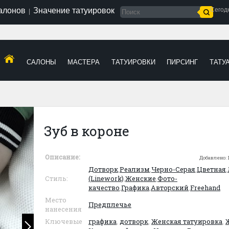
салонов
Значение татуировок
Сегод
|
САЛОНЫ
МАСТЕРА
ТАТУИРОВКИ
ПИРСИНГ
ТАТУ
Зуб в короне
Описание:
Добавлено:
Дотворк
,
Реализм
,
Черно-Серая
,
Цветная
,
Стиль:
(Linework)
,
Женские
,
Фото-
качество
,
Графика
,
Авторский
,
Freehand
Место
Предплечье
нанесения
Ключевые
графика
,
дотворк
,
Женская татуировка
,