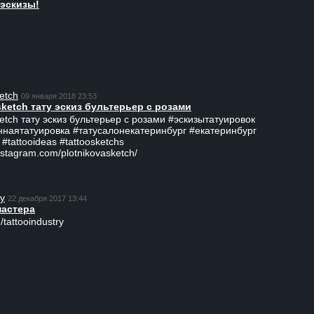
эскизы!
etch
09 января 2018 23:53
sketch тату эскиз бультерьер с розами
ketch тату эскиз бультерьер с розами #эскизытатуировок
ннаятатуировка #татусалонекатеринбург #екатеринбург
 #tattooideas #tattoosketchs
nstagram.com/plotnikovasketch/
ry
22 декабря 2017 13:44
мастера
/tattooindustry