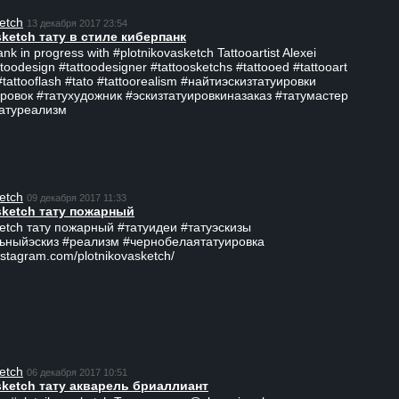
etch
13 декабря 2017 23:54
sketch тату в стиле киберпанк
ank in progress with #plotnikovasketch Tattooartist Alexei
ttoodesign #tattoodesigner #tattoosketchs #tattooed #tattooart
#tattooflash #tato #tattoorealism #найтиэскизтатуировки
ровок #татухудожник #эскизтатуировкиназаказ #татумастер
татуреализм
etch
09 декабря 2017 11:33
sketch тату пожарный
ketch тату пожарный #татуидеи #татуэскизы
ьныйэскиз #реализм #чернобелаятатуировка
nstagram.com/plotnikovasketch/
etch
06 декабря 2017 10:51
sketch тату акварель бриаллиант