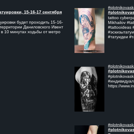
#plotnikovask
атуировки, 15-16-17 сентября
#plotnikova
tattoo cyberp
уировки будет проходить 15-16-
Mikhailov #ta
 территории Даниловского Ивент
#tattooideas 
 в 10 минутах ходьбы от метро
#эскизытатуи
#татуидеи #
#plotnikovask
#plotnikova
#plotnikovas
#индивидуал
https://www.i
#plotnikovask
#plotnikova