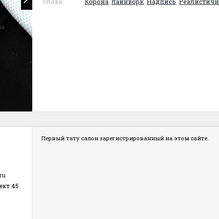
слова:
Корона
,
лайнворк
,
Надпись
,
Реалистичн
Первый тату салон зарегистрированный на этом сайте.
ru
ект 45