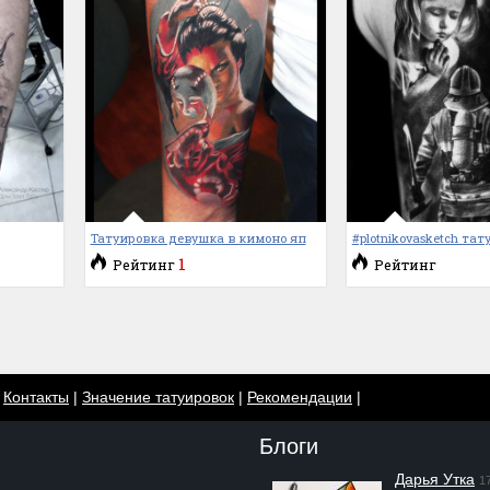
Татуировка девушка в кимоно яп
#plotnikovasketch та
1
Рейтинг
Рейтинг
|
Контакты
|
Значение татуировок
|
Рекомендации
|
Блоги
Дарья Утка
1