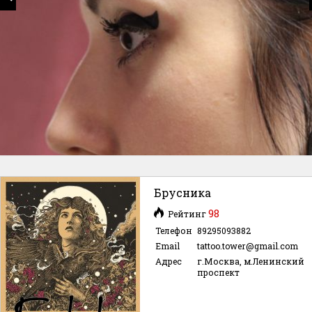
Брусника
98
Рейтинг
Телефон
89295093882
Email
tattoo.tower@gmail.com
Адрес
г.Москва, м.Ленинский
проспект