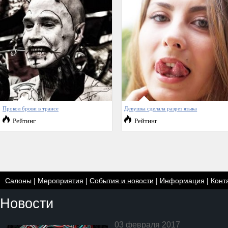
Прокол брови в трансе
Девушка сделала разрез языка
Рейтинг
Рейтинг
Салоны
|
Мероприятия
|
События и новости
|
Информация
|
Конт
Новости
03 февраля 2017