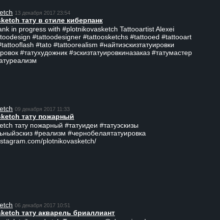
etch
13 декабря 2017 23:54
sketch тату в стиле киберпанк
ank in progress with #plotnikovasketch Tattooartist Alexei
ttoodesign #tattoodesigner #tattoosketchs #tattooed #tattooart
#tattooflash #tato #tattoorealism #найтиэскизтатуировки
ровок #татухудожник #эскизтатуировкиназаказ #татумастер
татуреализм
etch
09 декабря 2017 11:33
sketch тату пожарный
ketch тату пожарный #татуидеи #татуэскизы
ьныйэскиз #реализм #чернобелаятатуировка
nstagram.com/plotnikovasketch/
etch
06 декабря 2017 10:51
sketch тату акварель бриаллиант