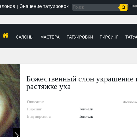
салонов
Значение татуировок
Сегод
|
САЛОНЫ
МАСТЕРА
ТАТУИРОВКИ
ПИРСИНГ
ТАТУ
Божественный слон украшение 
растяжке уха
Описание:
Добавлено
Пирсинг
Тоннели
Вид пирсинга
Тоннель