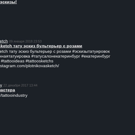
эскизы!
etch
09 января 2018 23:53
sketch тату эскиз бультерьер с розами
ketch тату эскиз бультерьер с розами #эскизытатуировок
ннаятатуировка #татусалонекатеринбург #екатеринбург
 #tattooideas #tattoosketchs
nstagram.com/plotnikovasketch/
ry
22 декабря 2017 13:44
мастера
/tattooindustry