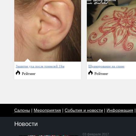
Зашитие уха после тоннелей 18м
Шрамирование на спине
Рейтинг
Рейтинг
Салоны
|
Мероприятия
|
События и новости
|
Информация
Новости
03 февраля 2017