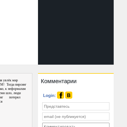
Комментарии
ия увлёк мир
УМ!
Тогда пирсинг
ко, к неформалам
ремя шло, люди
Login:
рсинг потерял
ся