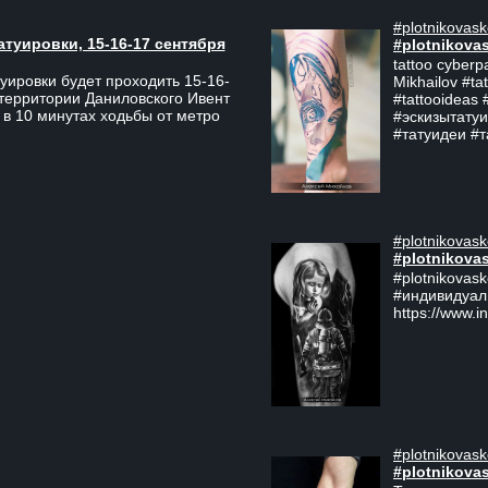
#plotnikovask
атуировки, 15-16-17 сентября
#plotnikova
tattoo cyberp
уировки будет проходить 15-16-
Mikhailov #ta
 территории Даниловского Ивент
#tattooideas 
 в 10 минутах ходьбы от метро
#эскизытатуи
#татуидеи #
#plotnikovask
#plotnikova
#plotnikovas
#индивидуал
https://www.i
#plotnikovask
#plotnikova