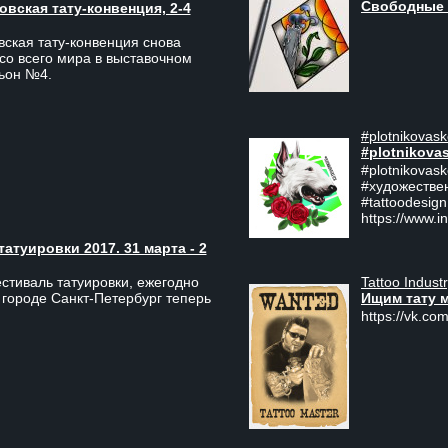
Свободные 
вская тату-конвенция, 2-4
ская тату-конвенция снова
со всего мира в выставочном
льон №4.
#plotnikovask
#plotnikova
#plotnikovas
#художестве
#tattoodesign
https://www.i
туировки 2017. 31 марта - 2
Tattoo Indust
тиваль татуировки, ежегодно
Ищим тату 
 городе Санкт-Петербург теперь
https://vk.com