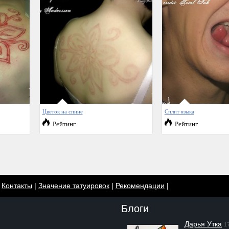
Цветок на спине
Сплит языка
Рейтинг
Рейтинг
|
Контакты
|
Значение татуировок
|
Рекомендации
|
Блоги
Дарья Утка
1