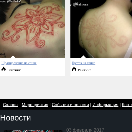
Шрамирование на спине
Цветок на спине
Рейтинг
Рейтинг
Салоны
|
Мероприятия
|
События и новости
|
Информация
|
Конт
Новости
03 февраля 2017