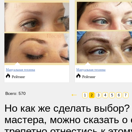
Мануальная техника
Мануальная техника
Рейтинг
Рейтинг
←
Всего: 570
1
2
3
4
5
6
7
Но как же сделать выбор?
мастера, можно сказать о
трепетно отнестись к этом