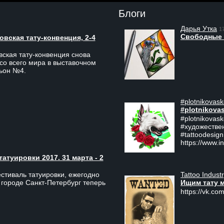
Блоги
Дарья Утка
1
Свободные 
вская тату-конвенция, 2-4
ская тату-конвенция снова
со всего мира в выставочном
льон №4.
#plotnikovask
#plotnikova
#plotnikovas
#художестве
#tattoodesign
https://www.i
туировки 2017. 31 марта - 2
Tattoo Indust
тиваль татуировки, ежегодно
Ищим тату 
 городе Санкт-Петербург теперь
https://vk.com