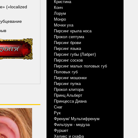
Кристина
» («localized
Конч
Лорум
Монро
рубцевание
Мочки уха
зрыв
Пирсинг крыла носа
Прокол септума
Пирсинг брови
Пирсинг языка
Пирсинг губы (Лабрет)
Пирсинг сосков
Пирсинг малых половых губ
Половых губ
Пирсинг мошонки
Пирсинг пупка
Прокол клитора
Принц Альберт
Принцесса Диана
Снаг
Рук
Френум/ Мультифренум
Фильтрум - медуза
Фуршет
Хеликс и скафа