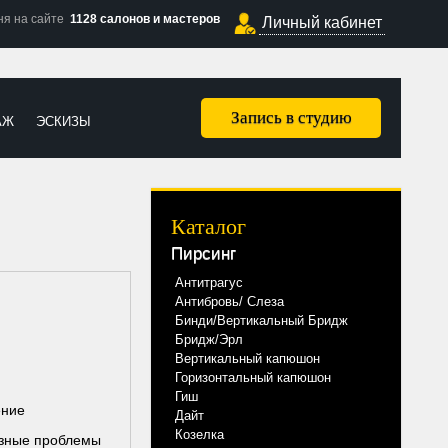
ня на сайте
1128 салонов и мастеров
Личный кабинет
Запись в студию
АЖ
ЭСКИЗЫ
Каталог
Пирсинг
Антитрагус
Антибровь/ Слеза
Бинди/Вертикальный Бридж
Бридж/Эрл
Вертикальный капюшон
Горизонтальный капюшон
Гиш
ение
Дайт
Козелка
езные проблемы