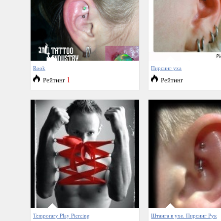
Rook
Пирсинг уха
1
Рейтинг
Рейтинг
Temporary Play Piercing
Штанга в ухе. Пирсинг Рук