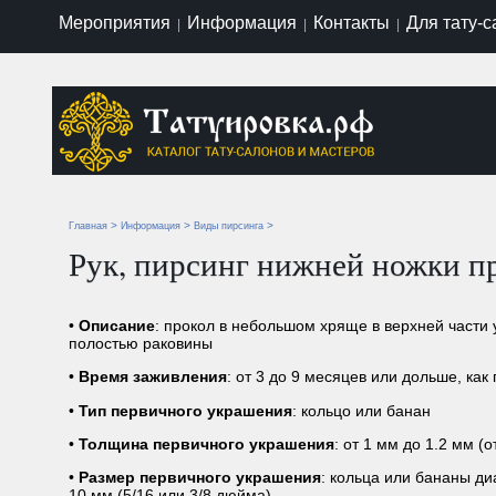
Мероприятия
Информация
Контакты
Для тату-
|
|
|
>
>
>
Главная
Информация
Виды пирсинга
Рук, пирсинг нижней ножки пр
•
Описание
: прокол в небольшом хряще в верхней части
полостью раковины
•
Время заживления
: от 3 до 9 месяцев или дольше, как
•
Тип первичного украшения
: кольцо или банан
•
Толщина первичного украшения
: от 1 мм до 1.2 мм (
•
Размер первичного украшения
: кольца или бананы д
10 мм (5/16 или 3/8 дюйма)