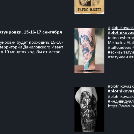
#plotnikovask
атуировки, 15-16-17 сентября
#plotnikova
tattoo cyberp
уировки будет проходить 15-16-
Mikhailov #ta
 территории Даниловского Ивент
#tattooideas 
 в 10 минутах ходьбы от метро
#эскизытатуи
#татуидеи #
#plotnikovask
#plotnikova
#plotnikovas
#индивидуал
https://www.i