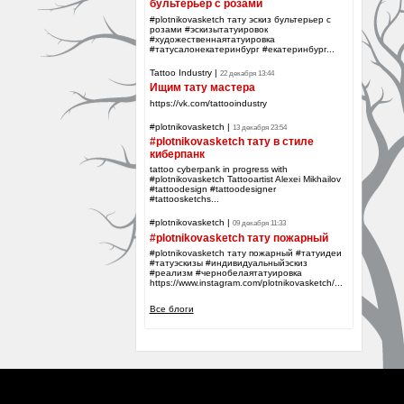
бультерьер с розами
#plotnikovasketch тату эскиз бультерьер с
розами #эскизытатуировок
#художественнаятатуировка
#татусалонекатеринбург #екатеринбург...
Tattoo Industry
|
22 декабря 13:44
Ищим тату мастера
https://vk.com/tattooindustry
#plotnikovasketch
|
13 декабря 23:54
#plotnikovasketch тату в стиле
киберпанк
tattoo cyberpank in progress with
#plotnikovasketch Tattooartist Alexei Mikhailov
#tattoodesign #tattoodesigner
#tattoosketchs...
#plotnikovasketch
|
09 декабря 11:33
#plotnikovasketch тату пожарный
#plotnikovasketch тату пожарный #татуидеи
#татуэскизы #индивидуальныйэскиз
#реализм #чернобелаятатуировка
https://www.instagram.com/plotnikovasketch/...
Все блоги