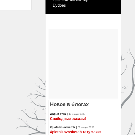
Dydoes
Новое в блогах
Дарья Утка
|
17 января 15:00
Свободные эскизы!
#plotnikovasketch
|
09 января 23:53
#plotnikovasketch тату эскиз