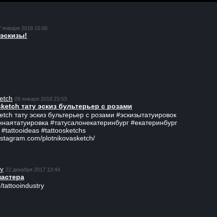
7 января 2018 15:00
эскизы!
etch
09 января 2018 23:53
sketch тату эскиз бультерьер с розами
ketch тату эскиз бультерьер с розами #эскизытатуировок
ннаятатуировка #татусалонекатеринбург #екатеринбург
 #tattooideas #tattoosketchs
nstagram.com/plotnikovasketch/
ry
22 декабря 2017 13:44
мастера
/tattooindustry