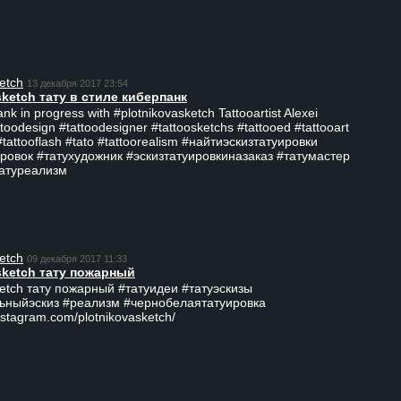
etch
13 декабря 2017 23:54
sketch тату в стиле киберпанк
ank in progress with #plotnikovasketch Tattooartist Alexei
ttoodesign #tattoodesigner #tattoosketchs #tattooed #tattooart
#tattooflash #tato #tattoorealism #найтиэскизтатуировки
ровок #татухудожник #эскизтатуировкиназаказ #татумастер
татуреализм
etch
09 декабря 2017 11:33
sketch тату пожарный
ketch тату пожарный #татуидеи #татуэскизы
ьныйэскиз #реализм #чернобелаятатуировка
nstagram.com/plotnikovasketch/