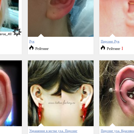
Рук
Пирсинг Рук
1
Рейтинг
Рейтинг
Украшение в мочке уха. Пирсинг
Пирсинг уха. Красиво