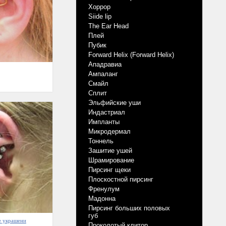
Хоррор
Siide lip
The Ear Head
Плей
Пубик
Forward Helix (Forward Helix)
Ападравиа
Ампаланг
Смайл
Сплит
Эльфийские уши
Индастриал
Импланты
Микродермал
Тоннель
Зашитие ушей
Шрамирование
Пирсинг щеки
Плоскостной пирсинг
Френулум
Мадонна
Пирсинг больших половых
губ
е украшени
Проколотый клитор