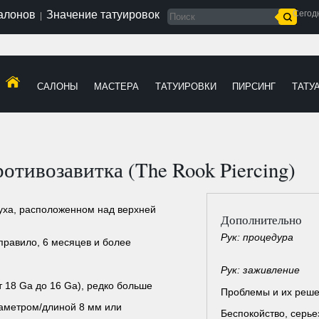
салонов
Значение татуировок
Сегод
|
САЛОНЫ
МАСТЕРА
ТАТУИРОВКИ
ПИРСИНГ
ТАТУ
отивозавитка (The Rook Piercing)
 уха, расположенном над верхней
Дополнительно
Рук: процедура
 правило, 6 месяцев и более
Рук: заживление
от 18 Ga до 16 Ga), редко больше
Проблемы и их реш
иаметром/длиной 8 мм или
Беспокойство, серь