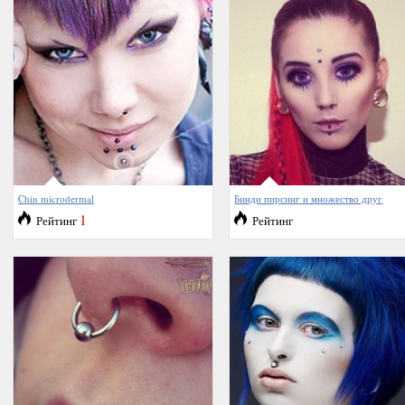
Chin microdermal
Бинди пирсинг и множество друг
1
Рейтинг
Рейтинг