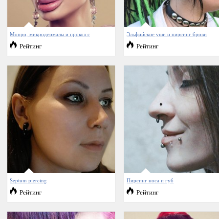
Монро, микродермалы и прокол с
Эльфийские уши и пирсинг брови
Рейтинг
Рейтинг
Septum piercing
Пирсинг носа и губ
Рейтинг
Рейтинг