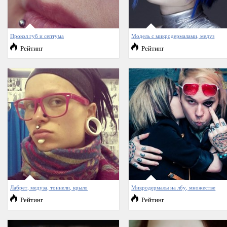
Прокол губ и септума
Модель с микродермалами, медуз
Рейтинг
Рейтинг
Лабрет, медуза, тоннели, крыло
Микродермалы на лбу, множестве
Рейтинг
Рейтинг