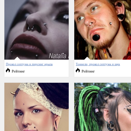
Прокол септума и пирсинг крыла
Тоннели, прокол септума и щек
Рейтинг
Рейтинг