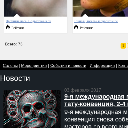
Пробитие носа. Подготовка к пи
Тоннели, козелок и пробитие пе
Рейтинг
Рейтинг
Всего: 73
1
Салоны
|
Мероприятия
|
События и новости
|
Информация
|
Конт
Новости
03 февраля 2017
9-я международная 
тату-конвенция, 2-4
9-я международная мо
конвенция снова соб
мастеров со всего ми