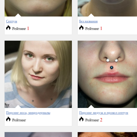
Септум
Без названия
1
1
Рейтинг
Рейтинг
Пирсинг носа, микродермалы
Пирсинг медуза и прокол септум
2
Рейтинг
Рейтинг