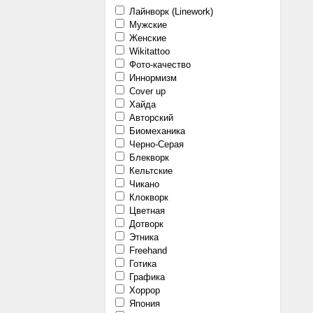
Лайнворк (Linework)
Мужские
Женские
Wikitattoo
Фото-качество
Иннормизм
Cover up
Хайда
Авторский
Биомеханика
Черно-Серая
Блекворк
Кельтские
Чикано
Клокворк
Цветная
Дотворк
Этника
Freehand
Готика
Графика
Хоррор
Япония