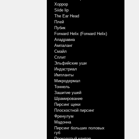
Хоррор
Siide lip
The Ear Head
Плей
Пубик
Forward Helix (Forward Helix)
Ападравиа
Ампаланг
Смайл
Сплит
Эльфийские уши
Индастриал
Импланты
Микродермал
Тоннель
Зашитие ушей
Шрамирование
Пирсинг щеки
Плоскостной пирсинг
Френулум
Мадонна
Пирсинг больших половых
губ
Проколотый клитор