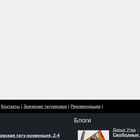
|
Контакты
|
Значение татуировок
|
Рекомендации
|
Блоги
Дарья Утка
1
Свободные 
вская тату-конвенция, 2-4