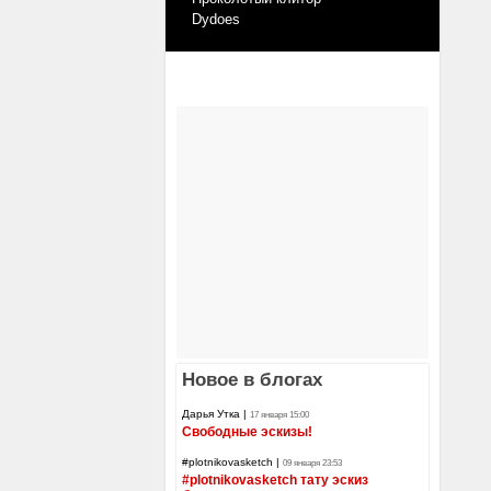
Dydoes
Новое в блогах
Дарья Утка
|
17 января 15:00
Свободные эскизы!
#plotnikovasketch
|
09 января 23:53
#plotnikovasketch тату эскиз