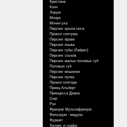
Кристина
Конч
Лорум
Монро
Мочки уха
Пирсинг крыла носа
Прокол септума
Пирсинг брови
Пирсинг языка
Пирсинг губы (Лабрет)
Пирсинг сосков
Пирсинг малых половых губ
Половых губ
Пирсинг мошонки
Пирсинг пупка
Прокол клитора
Принц Альберт
Принцесса Диана
Снаг
Рук
Френум/ Мультифренум
Фильтрум - медуза
Фуршет
Хеликс и скафа