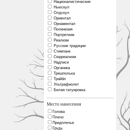
Националистические
Ньюскул
Олдскул
Ориентал
Орнаментал
Полинезия
Портретизм
Реализм
Русские традиции
Стимпанк
Сюрреализм
Надписи
Органика
Трешполька
Трайбл
Ультрафиолет
Белая татуировка
Место нанесения
Голова
Плечо
Предплечье
Грудь