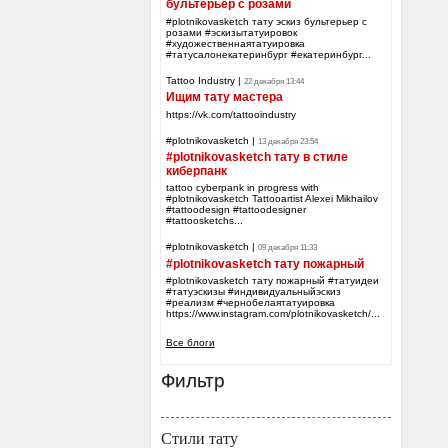
бультерьер с розами
#plotnikovasketch тату эскиз бультерьер с
розами #эскизытатуировок
#художественнаятатуировка
#татусалонекатеринбург #екатеринбург...
Tattoo Industry
|
22 декабря 13:44
Ищим тату мастера
https://vk.com/tattooindustry
#plotnikovasketch
|
13 декабря 23:54
#plotnikovasketch тату в стиле
киберпанк
tattoo cyberpank in progress with
#plotnikovasketch Tattooartist Alexei Mikhailov
#tattoodesign #tattoodesigner
#tattoosketchs...
#plotnikovasketch
|
09 декабря 11:33
#plotnikovasketch тату пожарный
#plotnikovasketch тату пожарный #татуидеи
#татуэскизы #индивидуальныйэскиз
#реализм #чернобелаятатуировка
https://www.instagram.com/plotnikovasketch/...
Все блоги
Фильтр
Стили тату