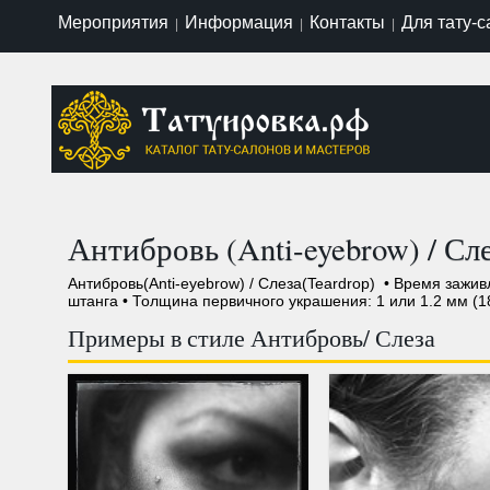
Мероприятия
Информация
Контакты
Для тату-
|
|
|
Антибровь (Anti-eyebrow) / Сле
Антибровь(Anti-eyebrow) / Слеза(Teardrop) • Время зажи
штанга • Толщина первичного украшения: 1 или 1.2 мм (1
Примеры в стиле Антибровь/ Слеза