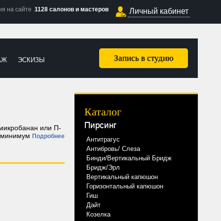
ня на сайте
1128 салонов и мастеров
Личный кабинет
Запись в студию
АЖ
ЭСКИЗЫ
Каталог
Пирсинг
 микробанан или П-
я: минимум
Подробнее
Антитрагус
Антибровь/ Слеза
Бинди/Вертикальный Бридж
Бридж/Эрл
Вертикальный капюшон
Горизонтальный капюшон
Гиш
Дайт
Козелка