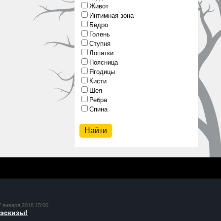
Живот
Интимная зона
Бедро
Голень
Ступня
Лопатки
Поясница
Ягодицы
Кисти
Шея
Ребра
Спина
7 января 2018 15:00
эскизы!