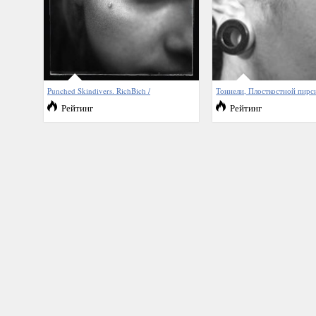
Punched Skindivers. RichBich /
Тоннели, Плосткостной пирс
Рейтинг
Рейтинг