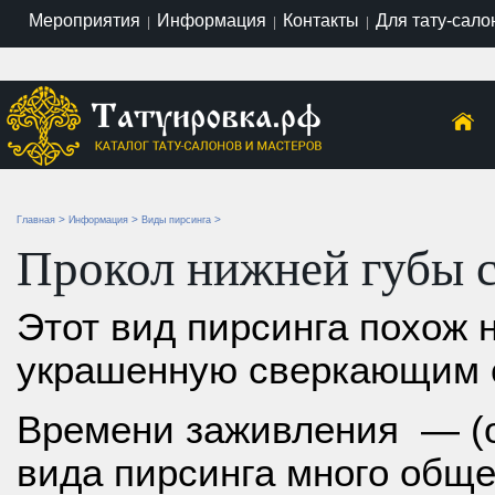
Мероприятия
Информация
Контакты
Для тату-сало
|
|
|
>
>
>
Главная
Информация
Виды пирсинга
Прокол нижней губы сбо
Этот вид пирсинга похож 
украшенную сверкающим 
Времени заживления — (от
вида пирсинга много обще