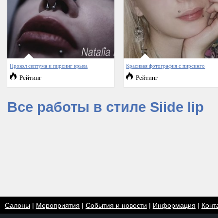
Прокол септума и пирсинг крыла
Красивая фотография с пирсинго
Рейтинг
Рейтинг
Все работы в стиле Siide lip
Салоны
|
Мероприятия
|
События и новости
|
Информация
|
Конт