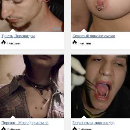
Тунель, Пирсинг уха
Красивый пирсинг сосков
Рейтинг
Рейтинг
Пирсинг - Микродермалы на
Разрез языка, пирсинг узд
Рейтинг
Рейтинг