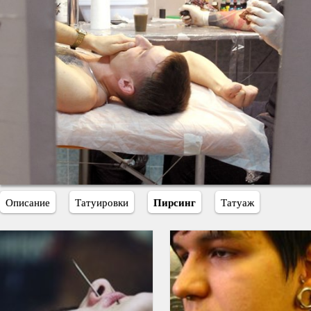
Пирсинг
Описание
Татуировки
Татуаж