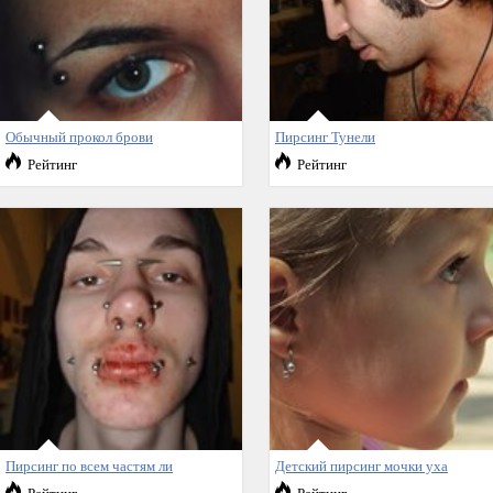
Обычный прокол брови
Пирсинг Тунели
Рейтинг
Рейтинг
Пирсинг по всем частям ли
Детский пирсинг мочки уха
Рейтинг
Рейтинг