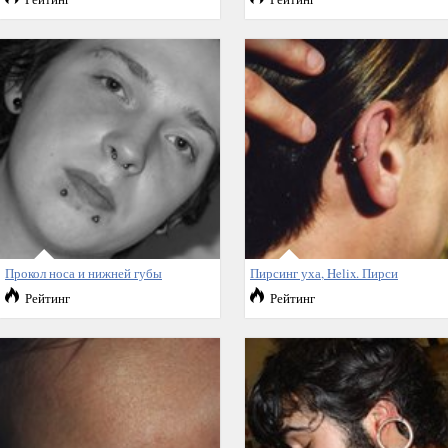
Прокол носа и нижней губы
Пирсинг уха, Helix. Пирси
Рейтинг
Рейтинг