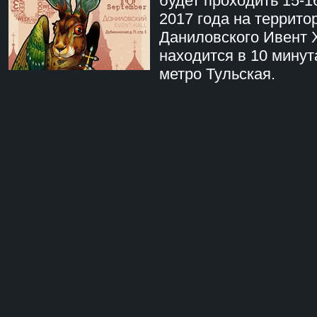
будет проходить 15-1
2017 года на террито
Даниловского Ивент 
находится в 10 минут
метро Тульская.