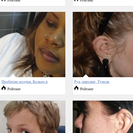
Пробитие ноздри. Кольцо в
Рук, пирсинг, Тунели
Рейтинг
Рейтинг